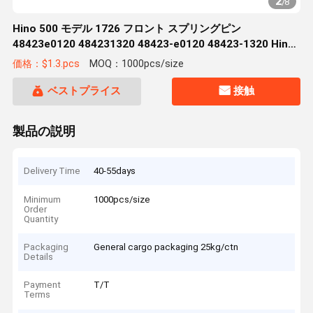
2
/
8
Hino 500 モデル 1726 フロント スプリングピン
48423e0120 484231320 48423-e0120 48423-1320 Hino
トラック用
価格：$1.3.pcs
MOQ：1000pcs/size
ベストプライス
接触
製品の説明
Delivery Time
40-55days
Minimum
1000pcs/size
Order
Quantity
Packaging
General cargo packaging 25kg/ctn
Details
Payment
T/T
Terms