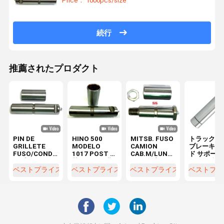
Price： 1000pcs/size
続行
推薦されたプロダクト
PIN DE
HINO 500
MITSB. FUSO
トラック部
GRILLETE
MODELO
CAMION
ブレーキパ
FUSO/CONDOR
1017 POST 重
CAB.M/LUNA
ド サポート
スプリングピ
荷トラック 葉
PIN スプリン
ン 自動車ト
ン 28 X 130
のスプリング
グピン
ンスミッシ
ベストプライス
ベストプライス
ベストプライス
ベストプラ
HINO
ピン キット ス
Ø28x88
ン トラック
MC420079
プリングピン
48423-E0060
品 軸移転イ
48423-1320
30X127mm
48423-E0120
ル 30x122
MC420078 に
GR.8 48423-
HD 2T5
1-4713103
ついて
E0090
0
MC420078 1-
14713103
51161-015-0
36225-600