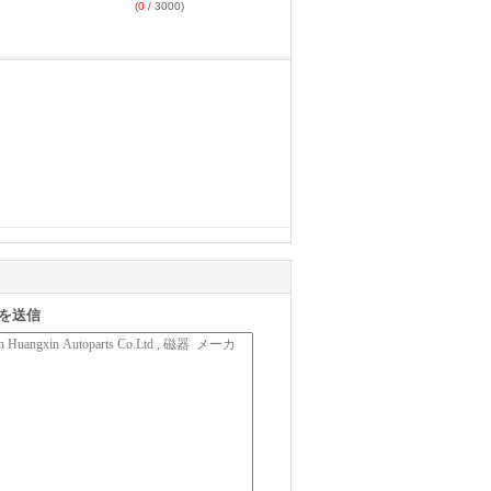
(
0
/ 3000)
を送信