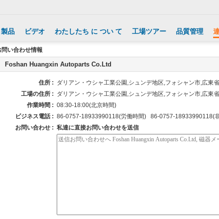
製品
ビデオ
わたしたち に つい て
工場ツアー
品質管理
Ltd お問い合わせ情報
Foshan Huangxin Autoparts Co.Ltd
住所 :
ダリアン・ウシャ工業公園,シュンデ地区,フォシャン市,広東
工場の住所 :
ダリアン・ウシャ工業公園,シュンデ地区,フォシャン市,広東
作業時間 :
08:30-18:00(北京時間)
ビジネス電話 :
86-0757-18933990118(労働時間) 86-0757-1893399011
お問い合わせ :
私達に直接お問い合わせを送信