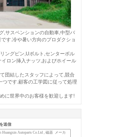
スプリング,サスペンションの自動車,中型バ
者です.冷や暑い方向のプロダクショ
リングピン,Uボルト,センターボル
ナイロン挿入ナッツ,およびホイール
して団結したスタッフによって,競合
の一つです.顧客の工学図に従って処理
めに世界中のお客様を歓迎します!
を送信