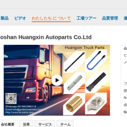
製品
ビデオ
わたしたち に つい て
工場ツアー
品質管理
oshan Huangxin Autoparts Co.Ltd
会
ビ
メ
ブ
授
年
成
輸
会社概要
沿革
サービス
チーム