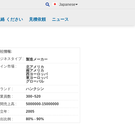
Japanese
連絡 ください
見積依頼
ニュース
社情報:
ジネスタイプ :
製造メーカー
イン市場 :
北アメリカ
南アメリカ
西ヨーロッパ
東ヨーロッパ
グローバル
ランド :
ハンクシン
業員数 :
300~520
間売上高 :
5000000-15000000
立年 :
2005
出比例 :
80% - 90%