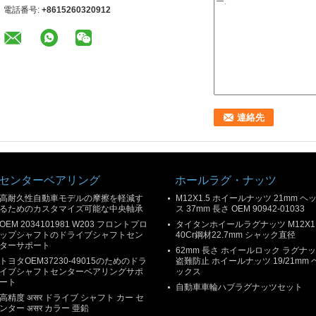
電話番号:
+8615260320912
センターベアリング
ホールラグ・ナッツ
高耐久性自動車モデルの摩擦を軽減す
M12X1.5 ホイールナッツ 21mm ヘ
るためのカスタマイズ可能な中央軸承
ス 37mm 長さ OEM 90942-01033
OEM 2034101981 W203 フロントプロ
タイタンホイールラグナッツ M12X1.
ップシャフトのドライブシャフトセン
40Cr鋼材22.7mm シャック直径
ターサポート
62mm 長さ ホイールロック ラグナ
トヨタOEM37230-49015のためのドラ
盗難防止 ホイールナッツ 19/21mm 
イブシャフトセンターベアリングサポ
ックス
ート
自動車車輪ハブラグナッツセット
高精度 असर ドライブ シャフト カー セ
ンター असर カラー 亜鉛