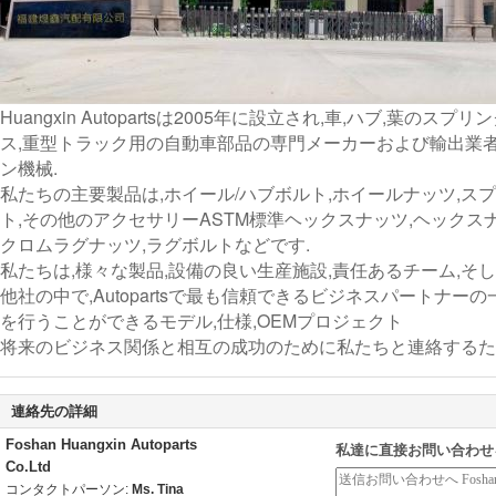
Huangxin Autopartsは2005年に設立され,車,ハブ,葉の
ス,重型トラック用の自動車部品の専門メーカーおよび輸出業
ン機械.
私たちの主要製品は,ホイール/ハブボルト,ホイールナッツ,スプ
ト,その他のアクセサリーASTM標準ヘックスナッツ,ヘックス
クロムラグナッツ,ラグボルトなどです.
私たちは,様々な製品,設備の良い生産施設,責任あるチーム,そ
他社の中で,Autopartsで最も信頼できるビジネスパートナー
を行うことができるモデル,仕様,OEMプロジェクト
将来のビジネス関係と相互の成功のために私たちと連絡するた
連絡先の詳細
Foshan Huangxin Autoparts
私達に直接お問い合わせ
Co.Ltd
コンタクトパーソン:
Ms. Tina