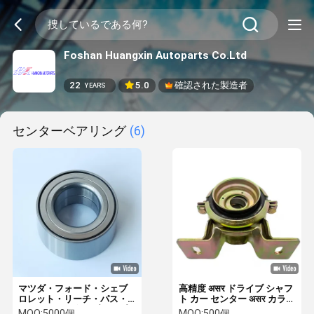
Foshan Huangxin Autoparts Co.Ltd
22
5.0
確認された製造者
YEARS
センターベアリング
(6)
マツダ・フォード・シェブ
高精度 असर ドライブ シャフ
ロレット・リーチ・パス・
ト カー センター असर カラー
アウディ用の自動プロップ
亜鉛
MOQ:
5000個
MOQ:
500個