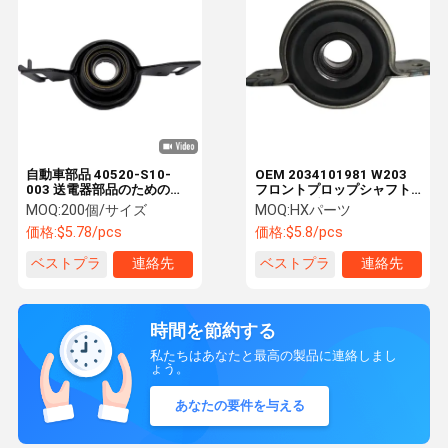
自動車部品 40520-S10-
OEM 2034101981 W203
003 送電器部品のための駆
フロントプロップシャフト
動シャフトサポートセンタ
のドライブシャフトセンタ
MOQ:
200個/サイズ
MOQ:
HXパーツ
ーベアリング
ーサポート
価格:
$5.78/pcs
価格:
$5.8/pcs
ベストプラ
連絡先
ベストプラ
連絡先
イス
イス
時間を節約する
私たちはあなたと最高の製品に連絡しまし
ょう。
あなたの要件を与える