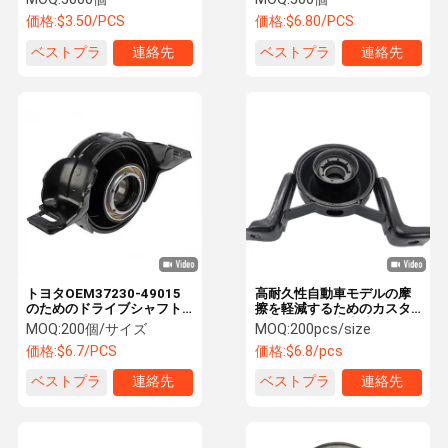
シャフトセンターベアリン
価格:
$3.50/PCS
価格:
$6.80/PCS
グ
ベストプラ
連絡先
ベストプラ
連絡先
イス
イス
トヨタOEM37230-49015
高耐久性自動車モデルの摩
のためのドライブシャフト
擦を軽減するためのカスタ
センターベアリングサポー
マイズ可能な中央軸承
MOQ:
200個/サイズ
MOQ:
200pcs/size
ト
価格:
$6.7/PCS
価格:
$6.8/pcs
ベストプラ
連絡先
ベストプラ
連絡先
イス
イス