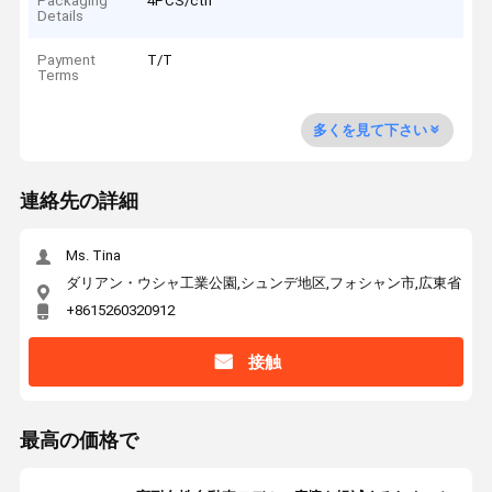
Packaging
4PCS/ctn
Details
Payment
T/T
Terms
多くを見て下さい
連絡先の詳細
Ms. Tina
ダリアン・ウシャ工業公園,シュンデ地区,フォシャン市,広東省
+8615260320912
接触
最高の価格で