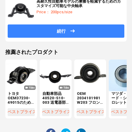
高耐久性自動車モデルの摩擦を軽減するためのカ
スタマイズ可能な中央軸承
Price： 200pcs/size
続行
推薦されたプロダクト
トヨタ
自動車部品
OEM
マツダ・フ
OEM37230-
40520-S10-
2034101981
ード・シェ
49015のため
003 送電器部
W203 フロン
ロレット・
のドライブシ
品のための駆
トプロップシ
ーチ・パス
ャフトセンタ
動シャフトサ
ャフトのドラ
アウディ用
ベストプライス
ベストプライス
ベストプライス
ベストプラ
ーベアリング
ポートセンタ
イブシャフト
自動プロッ
サポート
ーベアリング
センターサポ
シャフトセ
ート
ターベアリ
グ