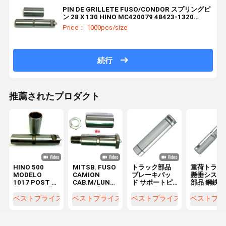
PIN DE GRILLETE FUSO/CONDOR スプリングピ
ン 28 X 130 HINO MC420079 48423-1320
MC420078 について
Price： 1000pcs/size
続行
推薦されたプロダクト
HINO 500
MITSB. FUSO
トラック部品
重荷トラッ
MODELO
CAMION
ブレーキパッ
懸垂システ
1017 POST 重
CAB.M/LUNA
ド サポートピ
部品 鋼鉄 
荷トラック 葉
PIN スプリン
ン 自動車トラ
支架ピン ス
のスプリング
グピン
ンスミッショ
リングピン
ベストプライス
ベストプライス
ベストプライス
ベストプラ
ピン キット ス
Ø28x88
ン トラック部
35×165m
プリングピン
48423-E0060
品 軸移転イド
25×125m
30X127mm
48423-E0120
ル 30x122mm
45# 鋼鉄