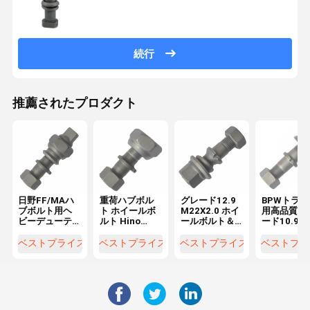
3184020071
続行
推薦されたプロダクト
日野FF/MAハ
重荷ハブボル
グレード12.9
BPWトラッ
ブボルト用ヘ
ト ホイールボ
M22X2.0 ホイ
用高品質グ
ビーデューテ
ルト Hino
ールボルト＆
ード10.9
ィーM20x1.5
FF/MA フロン
ナット BPWト
M22X1.5
リアホイール
ト M20x15
ラック
ールボルト
ベストプライス
ベストプライス
ベストプライス
ベストプラ
ボルト
OEM0329613170
OEM
必須ホイール
03296231
パーツ
03296231
トラックホ
ールの必須
品