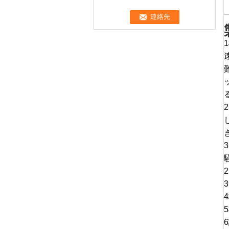
る
4
5
6