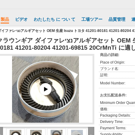
製品
ビデオ
わたしたち に つい て
工場ツアー
品質管理
クラウンギア ダイファレנציアルギアセット OEM 生産 Isuzu トヨタ 41201-80181 41201-8
ウンギア ダイファレנציアルギアセット OEM 生産 Isuzu トヨタ 41201-
80181 41201-80204 41201-69815 20CrMnTi
商品の詳細:
Place of Origin:
ブランド名:
証明:
Model Number:
お支払配送条件:
Minimum Order Quant
価格:
Packaging Details:
Delivery Time:
Payment Terms:
Supply Ability: