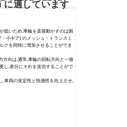
rMnTi に適しています
が低いため,車輪を直接動かすのは困
ィブ・小ギア) のメッシュ・トランスミ
トルクを同時に増加させることができ
力方向は,通常,車輪の回転方向と一致
更し,差分にそれを送信することがで
し,車両の安定性と快適性を向上させ,