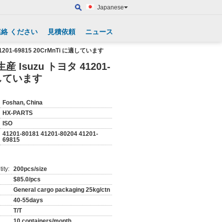
Japanese
連絡 ください
見積依頼
ニュース
0204 41201-69815 20CrMnTi に適しています
 に適しています
Foshan, China
HX-PARTS
ISO
41201-80181 41201-80204 41201-
69815
ity:
200pcs/size
$85.0/pcs
General cargo packaging 25kg/ctn
40-55days
T/T
10 containers/month