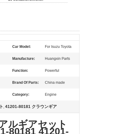
Car Model:
For Isuzu Toyota
Manufacture:
Huangxin Parts
Function:
Powerful
Brand Of Parts:
China made
Category:
Engine
ト
41201-80181 クラウンギア
,
-80181 41201-