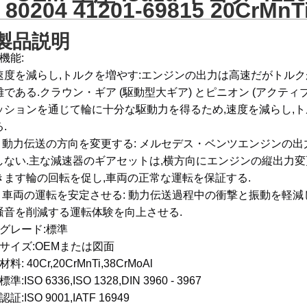
80204 41201-69815 20C
製品説明
1機能:
速度を減らし,トルクを増やす:エンジンの出力は高速だがトルク
難である.クラウン・ギア (駆動型大ギア) とピニオン (アクテ
ッションを通じて輪に十分な駆動力を得るため,速度を減らし,
.
2 動力伝送の方向を変更する: メルセデス・ベンツエンジンの出
しない.主な減速器のギアセットは,横方向にエンジンの縦出力変
きます輪の回転を促し,車両の正常な運転を保証する.
3 車両の運転を安定させる: 動力伝送過程中の衝撃と振動を軽減
騒音を削減する運転体験を向上させる.
2グレード:標準
3サイズ:OEMまたは図面
材料: 40Cr,20CrMnTi,38CrMoAl
標準:ISO 6336,ISO 1328,DIN 3960 - 3967
認証:ISO 9001,IATF 16949