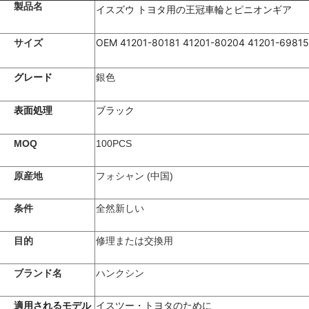
製品名
イスズウ トヨタ用の王冠車輪とピニオンギア
OEM 41201-80181 41201-80204 41201-69815
サイズ
グレード
銀色
表面処理
ブラック
MOQ
100PCS
原産地
フォシャン (中国)
条件
全然新しい
目的
修理または交換用
ブランド名
ハンクシン
適用されるモデル
イスツー・トヨタのために