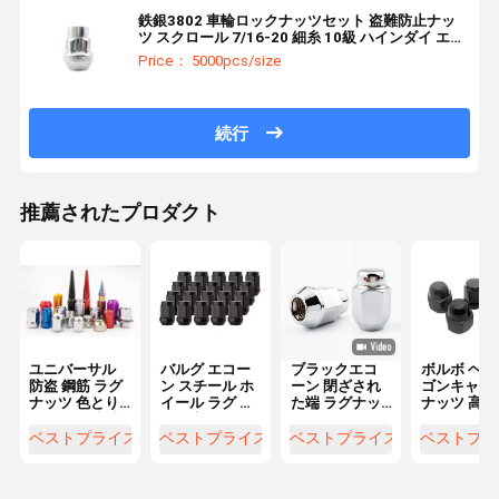
鉄銀3802 車輪ロックナッツセット 盗難防止ナッ
ツ スクロール 7/16-20 細糸 10級 ハインダイ エラ
ントラ 2007-2018
Price： 5000pcs/size
続行
推薦されたプロダクト
ユニバーサル
バルグ エコー
ブラックエコ
ボルボ ヘク
防盗 鋼筋 ラグ
ン スチール ホ
ーン 閉ざされ
ゴンキャッ
ナッツ 色とり
イール ラグ ナ
た端 ラグナッ
ナッツ 高ド
どりの 改造 車
ッツ 新品 コン
ツ M12x1.5 ス
ム/エコー
輪 ハブ
ディション ア
レッド 3/4 "x
ッド M8X1.
ベストプライス
ベストプライス
ベストプライス
ベストプラ
クセサリー ホ
1.38" 高さ 0.9"
グレード10
イールの部品
幅
酸化 96845
31349166