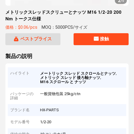
2
/
9
メトリックスレッドスクリューとナッツ M16 1/2-20 200
Nm トークス仕様
価格：$0.06/pcs
MOQ：5000PCS/サイズ
ベストプライス
接触
製品の説明
ハイライト
,
メートリック スレッド スクロールとナッツ
,
メトリック スレッド 後ろ軸ナッツ
M16 スクロール と ナッツ
パッケージの
一般貨物包装 25kg/ctn
詳細
ブランド名
HX-PARTS
モデル番号
1/2-20