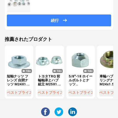
続行
推薦されたプロダクト
短軸ナッツ フ
トヨタTRQ 前
5/8"-18 ホイー
車輪ハブベ
レンズ 自閉ナ
輪軸承とハブ
ルボルトとナ
リングナッ
ッツ M24X1.5
組立 M25X1.5
ッツ
M24x1.5m
10Grade
メイル品質ド
81833776N
33406799
902330006
ライブシャフ
52990 43000
33411132
ベストプライス
ベストプライス
ベストプライス
ベストプラ
90213-S3Y-
トナッツ
高強度 1.5mm
1132565
000 911364
M18X1.5 10
ピッチ
33411132
グレード
9017918004
1004980651
1004980627