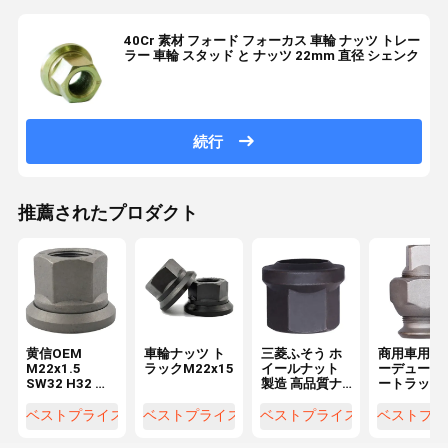
40Cr 素材 フォード フォーカス 車輪 ナッツ トレー
ラー 車輪 スタッド と ナッツ 22mm 直径 シェンク
続行
推薦されたプロダクト
黄信OEM
車輪ナッツ ト
三菱ふそう ホ
商用車用ヘ
M22x1.5
ラックM22x15
イールナット
ーデューテ
SW32 H32 ト
製造 高品質ナ
ートラック
ラックホイー
ット＆ボルト
イールハブ
ルナット 車両
ホイール交換
ット（スク
ベストプライス
ベストプライス
ベストプライス
ベストプラ
用カスタムパ
用部品
アドライブ
ーツ
き）