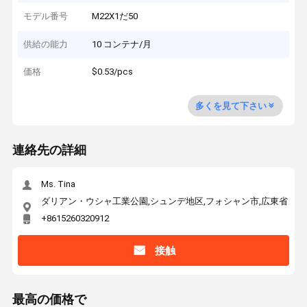
モデル番号
M22X1だ50
供給の能力
10 コンテナ/月
価格
$0.53/pcs
多くを見て下さい
連絡先の詳細
Ms. Tina
ダリアン・ウシャ工業公園,シュンデ地区,フォシャン市,広東省
+8615260320912
接触
最高の価格で