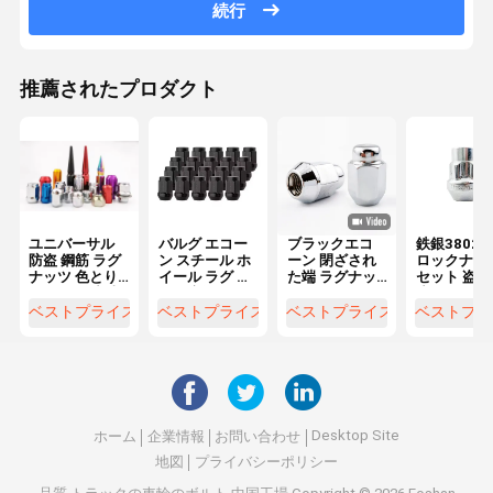
続行
推薦されたプロダクト
ユニバーサル
バルグ エコー
ブラックエコ
鉄銀3802 
防盗 鋼筋 ラグ
ン スチール ホ
ーン 閉ざされ
ロックナッ
ナッツ 色とり
イール ラグ ナ
た端 ラグナッ
セット 盗難
どりの 改造 車
ッツ 新品 コン
ツ M12x1.5 ス
止ナッツ ス
輪 ハブ
ディション ア
レッド 3/4 "x
ロール 7/16
ベストプライス
ベストプライス
ベストプライス
ベストプラ
クセサリー ホ
1.38" 高さ 0.9"
20 細糸 10
イールの部品
幅
ハインダイ 
ラントラ
2007-2018
Desktop Site
ホーム
企業情報
お問い合わせ
地図
プライバシーポリシー