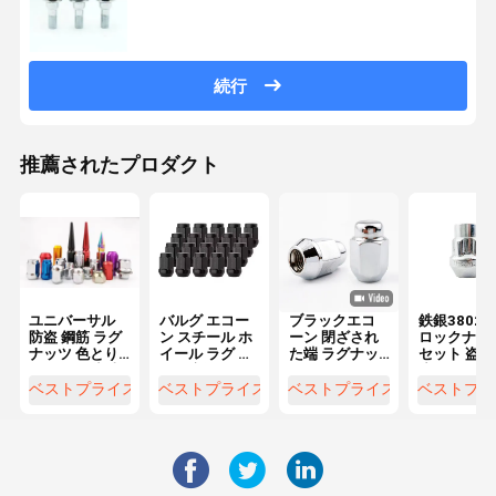
続行
推薦されたプロダクト
ユニバーサル
バルグ エコー
ブラックエコ
鉄銀3802 
防盗 鋼筋 ラグ
ン スチール ホ
ーン 閉ざされ
ロックナッ
ナッツ 色とり
イール ラグ ナ
た端 ラグナッ
セット 盗難
どりの 改造 車
ッツ 新品 コン
ツ M12x1.5 ス
止ナッツ ス
輪 ハブ
ディション ア
レッド 3/4 "x
ロール 7/16
ベストプライス
ベストプライス
ベストプライス
ベストプラ
クセサリー ホ
1.38" 高さ 0.9"
20 細糸 10
イールの部品
幅
ハインダイ 
ラントラ
2007-2018