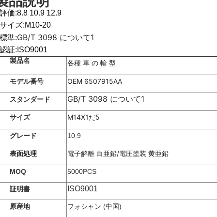
製品説明
評価:8.8 10.9 12.9
2サイズ:M10-20
GB/T 3098 について1
3標準:
認証:ISO9001
製品名
各種 車 の 輪 型
OEM 6507915AA
モデル番号
GB/T 3098 について1
スタンダード
M14X1だ5
サイズ
グレード
10.9
表面処理
電子解離 白亜鉛/電圧塗装 黄亜鉛
MOQ
5000PCS
ISO9001
証明書
原産地
フォシャン (中国)