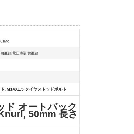
35CrMo
 白亜鉛/電圧塗装 黄亜鉛
ッド
M14X1.5 タイヤストッドボルト
,
タッド オートバック
Knurl, 50mm 長さ