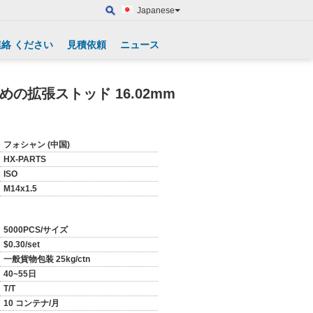
Japanese
連絡 ください
見積依頼
ニュース
めの拡張ストッド 16.02mm
フォシャン (中国)
HX-PARTS
ISO
M14x1.5
5000PCS/サイズ
$0.30/set
一般貨物包装 25kg/ctn
40~55日
T/T
10 コンテナ/月