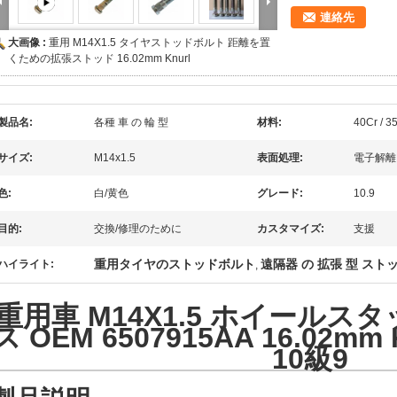
連絡先
大画像 :
重用 M14X1.5 タイヤストッドボルト 距離を置
くための拡張ストッド 16.02mm Knurl
製品名:
各種 車 の 輪 型
材料:
40Cr / 
サイズ:
M14x1.5
表面処理:
電子解離
色:
白/黄色
グレード:
10.9
目的:
交換/修理のために
カスタマイズ:
支援
重用タイヤのストッドボルト
遠隔器 の 拡張 型 スト
ハイライト:
,
重用車 M14X1.5 ホイールス
ス OEM 6507915AA 16.02mm 
10級9