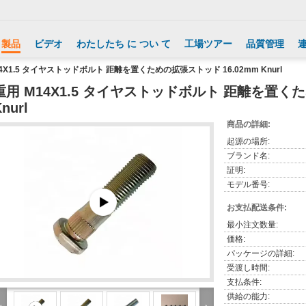
製品
ビデオ
わたしたち に つい て
工場ツアー
品質管理
4X1.5 タイヤストッドボルト 距離を置くための拡張ストッド 16.02mm Knurl
重用 M14X1.5 タイヤストッドボルト 距離を置くた
nurl
商品の詳細:
起源の場所:
ブランド名:
証明:
モデル番号:
お支払配送条件:
最小注文数量:
価格:
パッケージの詳細:
受渡し時間:
支払条件:
供給の能力: