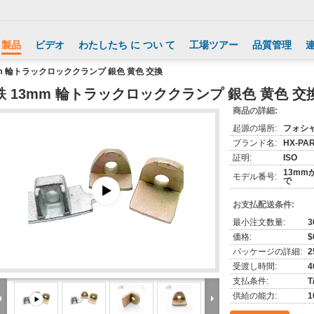
製品
ビデオ
わたしたち に つい て
工場ツアー
品質管理
mm 輪トラックロッククランプ 銀色 黄色 交換
鉄 13mm 輪トラックロッククランプ 銀色 黄色 交
商品の詳細:
起源の場所:
フォシャ
ブランド名:
HX-PA
証明:
ISO
13mm
モデル番号:
で
お支払配送条件:
最小注文数量:
3
価格:
$
パッケージの詳細:
2
受渡し時間:
4
支払条件:
T
供給の能力: