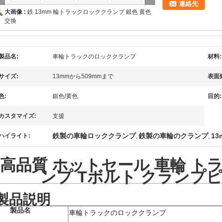
連絡先
大画像 :
鉄 13mm 輪トラックロッククランプ 銀色 黄色
交換
製品名:
車輪トラックのロッククランプ
材料:
サイズ:
13mmから509mmまで
表面
色:
銀色/黄色
目的:
カスタマイズ:
支援
鉄製の車輪ロッククランプ
鉄製の車輪のクランプ
1
ハイライト:
,
,
高品質 ホットセール 車輪 トラ
ンプ Tボルト クランプ
製品説明
製品名
車輪トラックのロッククランプ