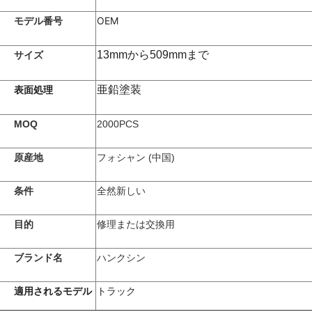
OEM
モデル番号
13mmから509mmまで
サイズ
亜鉛塗装
表面処理
MOQ
2000PCS
原産地
フォシャン (中国)
条件
全然新しい
目的
修理または交換用
ブランド名
ハンクシン
適用されるモデル
トラック