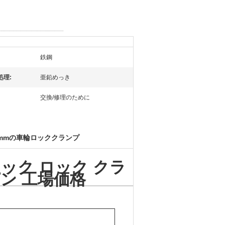
鉄鋼
処理:
亜鉛めっき
交換/修理のために
3mmの車輪ロッククランプ
ック ロック クラ
ピン 工場価格