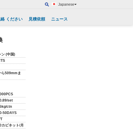
Japanese
連絡 ください
見積依頼
ニュース
換
ン (中国)
RTS
から509mmま
000PCS
0.89/set
5kg/ctn
0-50DAYS
/T
10カビネット/月