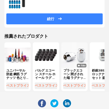
続行
推薦されたプロダクト
ユニバーサル
バルグ エコー
ブラックエコ
鉄銀3802 
防盗 鋼筋 ラグ
ン スチール ホ
ーン 閉ざされ
ロックナッ
ナッツ 色とり
イール ラグ ナ
た端 ラグナッ
セット 盗難
どりの 改造 車
ッツ 新品 コン
ツ M12x1.5 ス
止ナッツ ス
輪 ハブ
ディション ア
レッド 3/4 "x
ロール 7/16
ベストプライス
ベストプライス
ベストプライス
ベストプラ
クセサリー ホ
1.38" 高さ 0.9"
20 細糸 10
イールの部品
幅
ハインダイ 
ラントラ
2007-2018