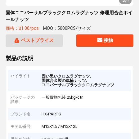
2
/
9
固体ユニバーサルブラッククロムラグナッツ 修理用合金ホイ
ールナッツ
価格：$1.00/pcs
MOQ：5000PCS/サイズ
ベストプライス
接触
製品の説明
ハイライト
,
固い黒いクロムラグナッツ
,
固体合金製の車輪ナッツ
ユニバーサルブラッククロムラグナッツ
パッケージの
一般貨物包装 25kg/ctn
詳細
ブランド名
HX-PARTS
モデル番号
M12X1.5 / M12X125