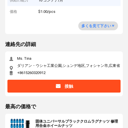
供給の能力
10 コンテナ/月
価格
$1.00/pcs
多くを見て下さい
連絡先の詳細
Ms. Tina
ダリアン・ウシャ工業公園,シュンデ地区,フォシャン市,広東省
+8615260320912
接触
最高の価格で
固体ユニバーサルブラッククロムラグナッツ 修理
用合金ホイールナッツ