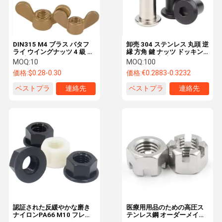
DIN315 M4 ブラス バタフ
卸売 304 ステンレス 丸頭 逆
ライ ウイングナッツ 4 級 シ
縁 方角 鍵 ナッツ ドッキン
ンプルな仕上げ
グ クランプ プレート スクリ
MOQ:
10
MOQ:
100
ュー キャップ 自然色 クラス
価格:
$0.28-0.30
価格:
€0.2883-0.3232
4.8 6.8
ベストプラ
連絡先
ベストプラ
連絡先
イス
イス
家へ
製品
ビデオ
わたしたち
に つい て
認証された反緩やかな磨き
医療用用品のための高圧ス
ナイロンPA66 M10 フレン
テンレス鋼 オーダーメイド