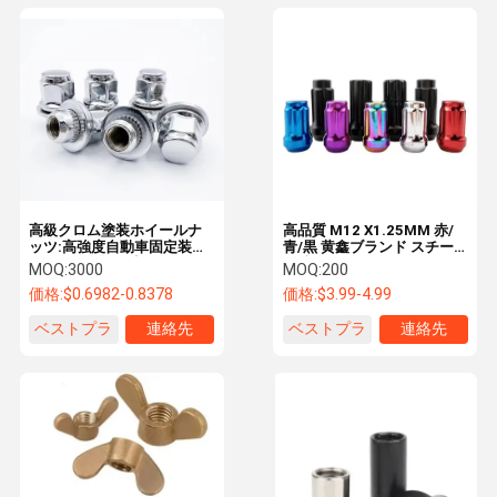
高級クロム塗装ホイールナ
高品質 M12 X1.25MM 赤/
ッツ:高強度自動車固定装置
青/黒 黄鑫ブランド スチー
でホイールを固定
ル 六角ラグ ホイールナット
MOQ:
3000
MOQ:
200
17mm 車用ネジ部品 中国製
価格:
$0.6982-0.8378
価格:
$3.99-4.99
ベストプラ
連絡先
ベストプラ
連絡先
イス
イス