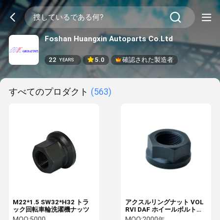
Foshan Huangxin Autoparts Co.Ltd
22
5.0
確認された製造者
YEARS
すべてのプロダクト
(563)
M22*1.5 SW32*H32 トラ
アクスルリングナット VOL
ック回転車輪洗濯機ナッツ
RVI DAF ホイールボルトナ
ット 大型トラック部品用
MOQ:
5000
MOQ:
2000年