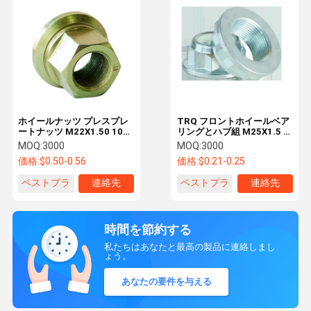
ホイールナッツ プレスプレ
TRQ フロントホイールベア
ートナッツ M22X1.50 10グ
リングとハブ組 M25X1.5 品
レード 表面色 亜鉛
質ドライブシャフトナッツ
MOQ:
3000
MOQ:
3000
250300296 0252192310
M18X1.5 10 グレード
価格:
$0.50-0.56
価格:
$0.21-0.25
1826088 8241999726
1004980651 1004980627
21218643
ベストプラ
連絡先
ベストプラ
連絡先
イス
イス
時間を節約する
私たちはあなたと最高の製品に連絡しまし
ょう。
あなたの要件を与える