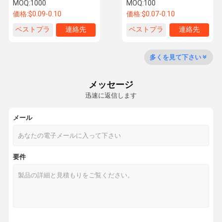
ズナッツとパッド ブラック
ヘックスナッツとボルト工
MOQ:
1000
MOQ:
100
&ホワイト プラスチック&ス
場卸売
価格:
$0.09-0.10
価格:
$0.07-0.10
テンレス・ステール フラッ
トヘッド
ベストプラ
連絡先
ベストプラ
連絡先
工場ツアー
品質管理
連絡 くださ
ニュース
イス
イス
い
多くを見て下さい
メッセージ
迅速に返信します
引金 を 求め
て ください
メール
トラックの車輪のボルト
要件
トラックの車輪のナット
ホイール・スタッド
ホールラグ・ナッツ