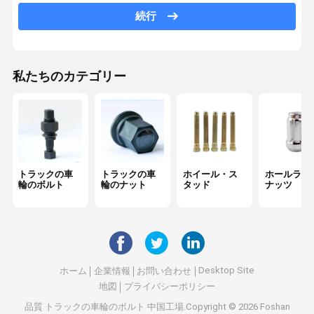
U字型ボルト
続行
センター・ボルト
葉のスプリングピン
私たちのカテゴリー
車輪のバランス重量
センターベアリング
螺栓とナッツ
トラックの車
トラックの車
ホイール・ス
ホールラグ
ハードウェアツール
輪のボルト
輪のナット
タッド
ナッツ
ショック吸収器
自動車のブーシング
Desktop Site
ホーム
企業情報
お問い合わせ
エンジン部品
地図
プライバシーポリシー
ホイール・スペーサー
品質
トラックの車輪のボルト
中国工場.Copyright © 2026 Foshan